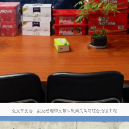
党支部支委、副总经理李文带队慰问关沟河综合治理工程