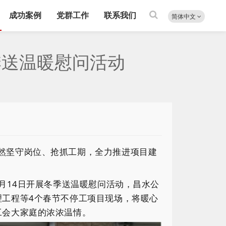
成功案例
党群工作
联系我们
简体中文
季送温暖慰问活动
依然坚守岗位、抢抓工期，全力推进项目建
至2月14日开展冬季送温暖慰问活动，昌水公
工程等4个春节不停工项目现场，将暖心
工会大家庭的浓浓温情。