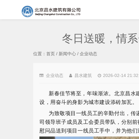
冬日送暖，情系
位置：
首页
/
新闻中心
/
企业动态
企业动态
昌水建筑
2026-02-14 21:32
新春佳节将至，年味渐浓。北京昌水
设，用奋斗的身影为城市建设添砖加瓦。
为致敬项目一线员工的辛勤付出，传
司领导班子成员及工会委员带队，分别前
慰问品送到项目一线员工手中，并为他们