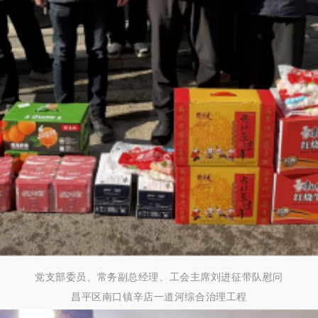
党支部委员、常务副总经理、工会主席刘进征带队慰问
昌平区南口镇辛店一道河综合治理工程